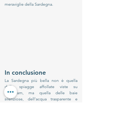
meraviglie della Sardegna.
In conclusione
La Sardegna più bella non è quella 
delle spiagge affollate viste su 
Instagram, ma quella delle baie 
silenziose, dell’acqua trasparente e 
delle giornate vissute senza stress.
Nel 2026 il vero lusso sarà evitare il 