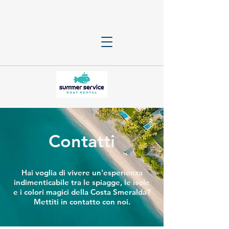
Contatti
Hai voglia di vivere un'esperienza
indimenticabile tra le spiagge, le isole
e i colori magici della Costa Smeralda
?
Mettiti in contatto con noi.